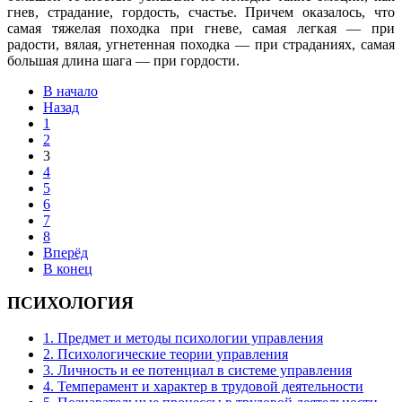
гнев, страдание, гордость, счастье. Причем оказалось, что
самая тяжелая походка при гневе, самая легкая — при
радости, вялая, угнетенная походка — при страданиях, самая
большая длина шага — при гордости.
В начало
Назад
1
2
3
4
5
6
7
8
Вперёд
В конец
ПСИХОЛОГИЯ
1. Предмет и методы психологии управления
2. Психологические теории управления
3. Личность и ее потенциал в системе управления
4. Темперамент и характер в трудовой деятельности