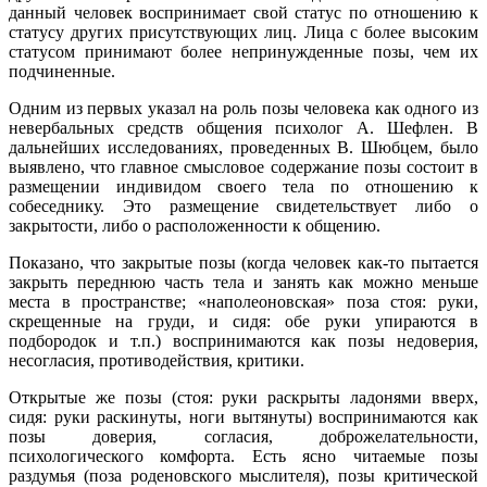
данный человек воспринимает свой статус по отношению к
статусу других присутствующих лиц. Лица с более высоким
статусом принимают более непринужденные позы, чем их
подчиненные.
Одним из первых указал на роль позы человека как одного из
невербальных средств общения психолог А. Шефлен. В
дальнейших исследованиях, проведенных В. Шюбцем, было
выявлено, что главное смысловое содержание позы состоит в
размещении индивидом своего тела по отношению к
собеседнику. Это размещение свидетельствует либо о
закрытости, либо о расположенности к общению.
Показано, что закрытые позы (когда человек как-то пытается
закрыть переднюю часть тела и занять как можно меньше
места в пространстве; «наполеоновская» поза стоя: руки,
скрещенные на груди, и сидя: обе руки упираются в
подбородок и т.п.) воспринимаются как позы недоверия,
несогласия, противодействия, критики.
Открытые же позы (стоя: руки раскрыты ладонями вверх,
сидя: руки раскинуты, ноги вытянуты) воспринимаются как
позы доверия, согласия, доброжелательности,
психологического комфорта. Есть ясно читаемые позы
раздумья (поза роденовского мыслителя), позы критической