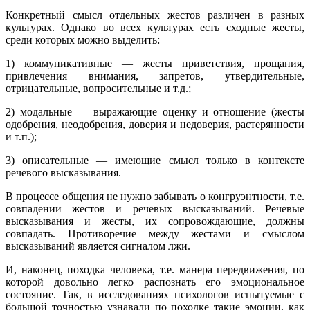
Конкретный смысл отдельных жестов различен в разных
культурах. Однако во всех культурах есть сходные жесты,
среди которых можно выделить:
1) коммуникативные — жесты приветствия, прощания,
привлечения внимания, запретов, утвердительные,
отрицательные, вопросительные и т.д.;
2) модальные — выражающие оценку и отношение (жесты
одобрения, неодобрения, доверия и недоверия, растерянности
и т.п.);
3) описательные — имеющие смысл только в контексте
речевого высказывания.
В процессе общения не нужно забывать о конгруэнтности, т.е.
совпадении жестов и речевых высказываний. Речевые
высказывания и жесты, их сопровождающие, должны
совпадать. Противоречие между жестами и смыслом
высказываний является сигналом лжи.
И, наконец, походка человека, т.е. манера передвижения, по
которой довольно легко распознать его эмоциональное
состояние. Так, в исследованиях психологов испытуемые с
большой точностью узнавали по походке такие эмоции, как