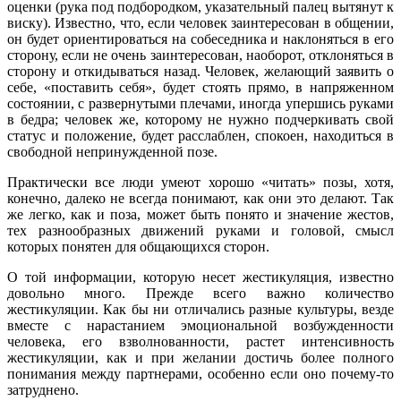
оценки (рука под подбородком, указательный палец вытянут к
виску). Известно, что, если человек заинтересован в общении,
он будет ориентироваться на собеседника и наклоняться в его
сторону, если не очень заинтересован, наоборот, отклоняться в
сторону и откидываться назад. Человек, желающий заявить о
себе, «поставить себя», будет стоять прямо, в напряженном
состоянии, с развернутыми плечами, иногда упершись руками
в бедра; человек же, которому не нужно подчеркивать свой
статус и положение, будет расслаблен, спокоен, находиться в
свободной непринужденной позе.
Практически все люди умеют хорошо «читать» позы, хотя,
конечно, далеко не всегда понимают, как они это делают. Так
же легко, как и поза, может быть понято и значение жестов,
тех разнообразных движений руками и головой, смысл
которых понятен для общающихся сторон.
О той информации, которую несет жестикуляция, известно
довольно много. Прежде всего важно количество
жестикуляции. Как бы ни отличались разные культуры, везде
вместе с нарастанием эмоциональной возбужденности
человека, его взволнованности, растет интенсивность
жестикуляции, как и при желании достичь более полного
понимания между партнерами, особенно если оно почему-то
затруднено.