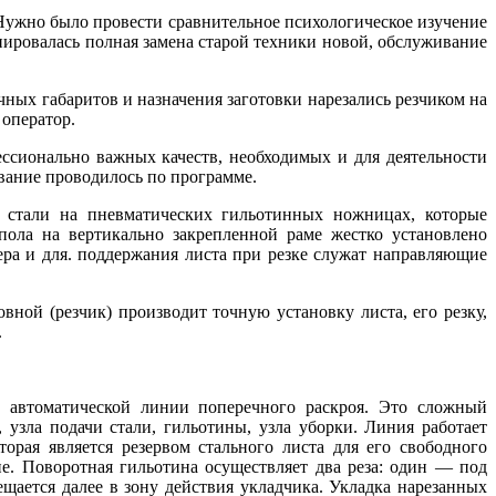
 Нужно было провести сравнительное психологическое изучение
анировалась полная замена старой техники новой, обслуживание
ных габаритов и назначения заготовки нарезались резчиком на
оператор.
ессионально важных качеств, необходимых и для деятельности
ование проводилось по программе.
й стали на пневматических гильотинных ножницах, которые
пола на вертикально закрепленной раме жестко установлено
ра и для. поддержания листа при резке служат направляющие
ой (резчик) производит точную установку листа, его резку,
.
автоматической линии поперечного раскроя. Это сложный
узла подачи стали, гильотины, узла уборки. Линия работает
орая является резервом стального листа для его свободного
. Поворотная гильотина осуществляет два реза: один — под
ается далее в зону действия укладчика. Укладка нарезанных