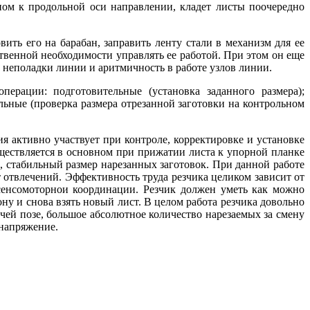
ом к продольной оси направлении, кладет листы поочередно
ть его на барабан, заправить ленту стали в механизм для ее
ственной необходимости управлять ее работой. При этом он еще
е неполадки линии и аритмичность в работе узлов линии.
перации: подготовительные (установка заданного размера);
льные (проверка размера отрезанной заготовки на контрольном
 активно участвует при контроле, корректировке и установке
ществляется в основном при прижатии листа к упорной планке
 стабильный размер нарезанных заготовок. При данной работе
т отвлечений. Эффективность труда резчика целиком зависит от
сенсомоторнои координации. Резчик должен уметь как можно
ону и снова взять новый лист. В целом работа резчика довольно
ей позе, большое абсолютное количество нарезаемых за смену
 напряжение.