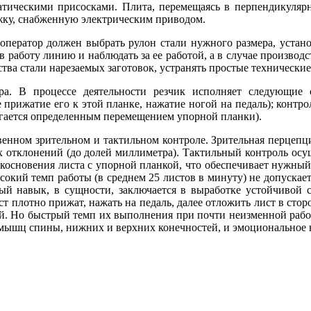
атическими присосками. Плита, перемещаясь в перпендикулярн
ежку, снабженную электрическим приводом.
ператор должен выбрать рулон стали нужного размера, установи
 в работу линию и наблюдать за ее работой, а в случае производ
тва стали нарезаемых заготовок, устранять простые технически
ра. В процессе деятельности резчик исполняет следующие о
 прижатие его к этой планке, нажатие ногой на педаль); контро
тигается определенным перемещением упорной планки).
енном зрительном и тактильном контроле. Зрительная перцепция
ых отклонений (до долей миллиметра). Тактильный контроль осу
косновения листа с упорной планкой, что обеспечивает нужный,
ысокий темп работы (в среднем 25 листов в минуту) не допускае
ый навык, в сущности, заключается в выработке устойчивой 
т плотно прижат, нажать на педаль, далее отложить лист в стор
ий. Но быстрый темп их выполнения при почти неизменной рабоч
е мышц спины, нижних и верхних конечностей, и эмоциональное