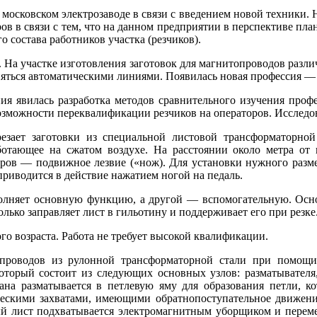
а московском электрозаводе в связи с введением новой техники.
ов в связи с тем, что на данном предприятии в перспективе пл
 состава работников участка (резчиков).
На участке изготовления заготовок для магнитопроводов различ
яться автоматическими линиями. Появилась новая профессия — 
ия явилась разработка методов сравнительного изучения проф
 возможности переквалификации резчиков на операторов. Исслед
резает заготовки из специальной листовой трансформаторно
аботающее на сжатом воздухе. На расстоянии около метра от 
тров — подвижное лезвие («нож). Для установки нужного разме
риводится в действие нажатием ногой на педаль.
олняет основную функцию, а другой — вспомогательную. Основн
лько заправляет лист в гильотину и поддерживает его при резке
о возраста. Работа не требует высокой квалификации.
роводов из рулонной трансформаторной стали при помощи 
торый состоит из следующих основных узлов: разматывателя, 
на разматывается в петлевую яму для образования петли, кот
ческими захватами, имеющими обратнопоступательное движение
ый лист подхватывается электромагнитным уборщиком и перемещ