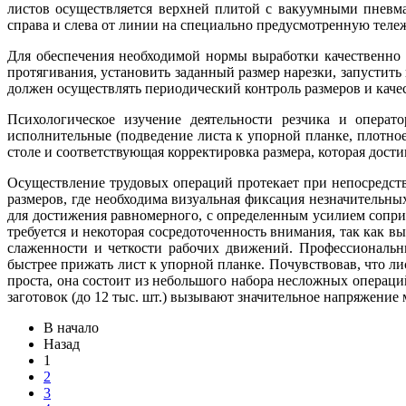
листов осуществляется верхней плитой с вакуумными пневм
справа и слева от линии на специально предусмотренную тел
Для обеспечения необходимой нормы выработки качественно о
протягивания, установить заданный размер нарезки, запустить
должен осуществлять периодический контроль размеров и качес
Психологическое изучение деятельности резчика и операто
исполнительные (подведение листа к упорной планке, плотное
столе и соответствующая корректировка размера, которая дос
Осуществление трудовых операций протекает при непосредств
размеров, где необходима визуальная фиксация незначительн
для достижения равномерного, с определенным усилием сопри
требуется и некоторая сосредоточенность внимания, так как в
слаженности и четкости рабочих движений. Профессиональн
быстрее прижать лист к упорной планке. Почувствовав, что лис
проста, она состоит из небольшого набора несложных операц
заготовок (до 12 тыс. шт.) вызывают значительное напряжени
В начало
Назад
1
2
3