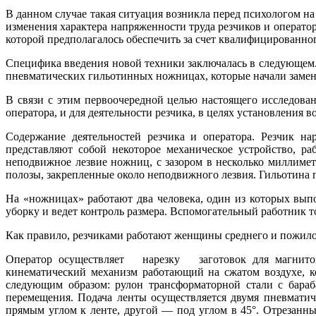
В данном случае такая ситуация возникла перед психологом н
изменения характера напряженности труда резчиков и оператор
которой предполагалось обеспечить за счет квалифицированного
Специфика введения новой техники заключалась в следующем. 
пневматических гильотинных ножницах, которые начали замен
В связи с этим первоочередной целью настоящего исследован
оператора, и для деятельности резчика, в целях установления
Содержание деятельностей резчика и оператора. Резчик на
представляют собой некоторое механическое устройство, р
неподвижное лезвие ножниц, с зазором в несколько миллиме
полозы, закрепленные около неподвижного лезвия. Гильотина п
На «ножницах» работают два человека, один из которых вып
уборку и ведет контроль размера. Вспомогательный работник то
Как правило, резчиками работают женщины среднего и пожилог
Оператор осуществляет нарезку заготовок для магнитоп
кинематический механизм работающий на сжатом воздухе, ко
следующим образом: рулон трансформаторной стали с бараба
перемещения. Подача ленты осуществляется двумя пневмати
прямым углом к ленте, другой — под углом в 45°. Отрезанн