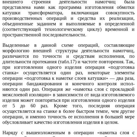
внешнего строения деятельности на­мотчиц была
представлена нами как программа из­готовления обмотки
катушки трансформатора, вклю­чающая совокупность
производственных операций и средства их реализации,
объединенные заданием и выполняемые в определенной
(соответствующей тех­нологическому циклу) временной и
пространственной последовательности.
Выделенные в данной схеме операций, составляю­щие
морфологию внешней структуры деятельности намотчиц,
различаются по точности и средствам ис­полнения, по
длительности протекания (табл.17) и частоте повторения. Так,
при изготовлении одного изделия операция «подготовка
станка» осуществля­ется один раз, некоторые элементы
операции «подго­товка к намотке слоев катушки» — два раза,
опе­рации бандажирования и конечного контроля испол­
няются один раз. Операция же «намотка слоя с про­кладкой
межслоевой изоляции» в зависимости от ви­да изготовляемого
изделия может повторяться при изготовлении одного изделия
от 5 до 60 раз. Кроме того, последняя операция
осуществляется на станке в более быстром темпе, чем другие
операции, и имен­но точность ее исполнения в большей мере
обуслов­ливает качество изготовления изделия в целом.
Наряду с вышеизложенным в операции «намотка слоя с