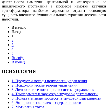
деятельности намотчиц центральной и ис­следование ее
циклического протекания в процессе намотки катушки
трансформатора наиболее адекват­но отразит основную
сущность внешнего функцио­нального строения деятельности
намотчиц.
В начало
Назад
1
2
3
4
5
Вперёд
В конец
ПСИХОЛОГИЯ
1. Предмет и методы психологии управления
2. Психологические теории управления
3. Личность и ее потенциал в системе управления
4. Темперамент и характер в трудовой деятельности
5. Познавательные процессы в трудовой деятельности
6. Эмоционально-волевая сфера личности
7. Мотивация труда