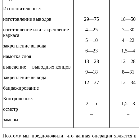
Исполнительные:
изготовление выводов
29—75
18—50
изготовление или закрепление
4—25
7—30
каркаса
5—10
4—22
закрепление вывода
6—23
1,5—4
намотка слоя
13—28
12—28
выведение выводных концов
9—18
8—31
закрепление вывода
12—37
12—34
бандажирование
Контрольные:
2— 5
1,5—3
осмотр
–
–
замеры
Поэтому мы предположили, что данная операция яв­ляется в