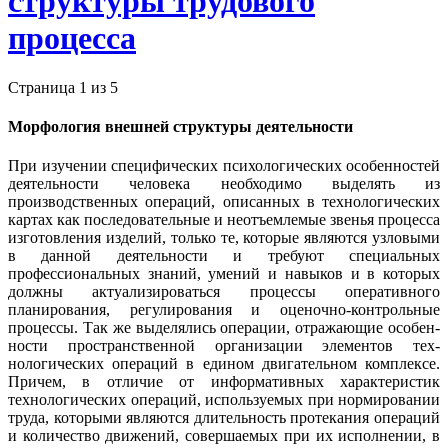
структуры трудового
процесса
Страница 1 из 5
Морфология внешней структуры деятельности
При изучении специфических психологических особен­ностей
деятельности человека необходимо выделять из
производственных операций, описанных в техноло­гических
картах как последовательные и неотъемле­мые звенья процесса
изготовления изделий, только те, которые являются узловыми
в данной деятельно­сти и требуют специальных
профессиональных зна­ний, умений и навыков и в которых
должны актуа­лизироваться процессы оперативного
планирования, регулирования и оценочно-контрольные
процессы. Так же выделялись операции, отражающие особен­
ности пространственной организации элементов тех­
нологических операций в едином двигательном ком­плексе.
Причем, в отличие от информативных характеристик
технологических операций, используе­мых при нормировании
труда, которыми являются длительность протекания операций
и количество дви­жений, совершаемых при их исполнении, в