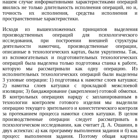
нашем случае информативными характеристи­ками операций
явились не только длительность ис­полнения операций, но и,
точность их исполнения, средства исполнения и
пространственные характери­стики.
Исходя из вышеизложенных принципов выделения
производственных операций для психологического
исследования, при построении внешней структуры
деятельности намотчиц, производственные операции,
описанные в технологических картах, были укрупне­ны. Так,
из вспомогательных и подготовительных тех­нологических
операций была выделена только подго­товка станка к работе,
которую мы рассматривали как одну операцию. Из
исполнительных технологи­ческих операций были выделены
3 узловые операции: 1) подготовка к намотке слоев катушки;
2) намотка слоев катушки с прокладкой межслоевой
изоляции; 3) бандажирование (закрепление) готовой обмотки.
В контрольных операциях наряду с запланирован­ным в
технологии контролем готового изделия мы выделили
операцию текущего зрительного и кинесте­тического контроля
за протеканием процесса намотки слоев катушки. В целом
производственные операции следует рассматривать в
психологическом исследовании, как считает Д. А. Ошанин, в
двух аспектах: а) как программу выполнения зада­ния и б) как
процесс выполнения задания. Поэтому общая картина