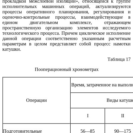
прокладкой межслоевой изоляции», относя­щейся к группе
исполнительных машинных операций, актуализируются
процессы оперативного планирова­ния, регулирования и
оценочно-контрольные процессы, взаимодействующие в
едином двигательном ком­плексе, отражающем
пространственную организацию элементов исследуемого
технологического процесса. Причем циклическое исполнение
данной операции со­ответственно указанным расчетным
параметрам в целом представляет собой процесс намотки
катушки.
Таблица 17
Пооперационный хронометрах
Время, затраченное на выполн
Операции
Виды катуш
I
II
Подготовительные
56—85
90—175