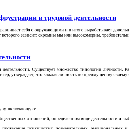
 фрустрации в трудовой деятельности
 сравнивает себя с окружающими и в итоге вырабатывает довольн
от которого зависит: скромны мы или высокомерны, требовательн
ятельности
ой деятельности. Существует множество типологий личности. 
нгер, утверждает, что каждая личность по преимуществу своему 
туру, включающую:
 общественных отношений, определенном виде деятельности и выб
ти протекания психических познавательных, эмоциональных и