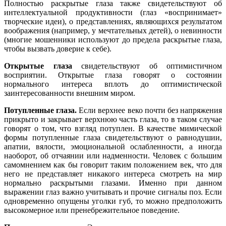
Полностью раскрытые глаза также свидетельствуют об
интеллектуальной продуктивности (глаз «воспринимает»
творческие идеи), о представлениях, являющихся результатом
воображения (например, у мечтательных детей), о невинности
(многие мошенники используют до предела раскрытые глаза,
чтобы вызвать доверие к себе).
Открытые глаза
свидетельствуют об оптимистичном
восприятии. Открытые глаза говорят о состоянии
нормального интереса вплоть до оптимистической
заинтересованности внешним миром.
Потупленные глаза.
Если верхнее веко почти без напряжения
прикрыто и закрывает верхнюю часть глаза, то в таком случае
говорят о том, что взгляд потуплен. В качестве мимической
формы потупленные глаза свидетельствуют о равнодушии,
апатии, вялости, эмоциональной ослабленности, а иногда
наоборот, об отчаянии или надменности. Человек с большим
самомнением как бы говорит таким положением век, что для
него не представляет никакого интереса смотреть на мир
нормально раскрытыми глазами. Именно при данном
выражении глаз важно учитывать и прочие сигналы поз. Если
одновременно опущены уголки губ, то можно предположить
высокомерное или пренебрежительное поведение.