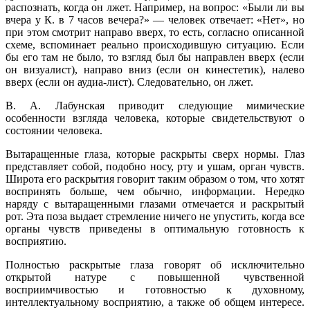
распознать, когда он лжет. Например, на вопрос: «Были ли вы
вчера у К. в 7 часов вечера?» — человек отвечает: «Нет», но
при этом смотрит направо вверх, то есть, согласно описанной
схеме, вспоминает реально происходившую ситуацию. Если
бы его там не было, то взгляд был бы направлен вверх (если
он визуалист), направо вниз (если он кинестетик), налево
вверх (если он аудиа-лист). Следовательно, он лжет.
В. А. Лабунская приводит следующие мимические
особенности взгляда человека, которые свидетельствуют о
состоянии человека.
Вытаращенные глаза, которые раскрыты сверх нормы. Глаз
представляет собой, подобно носу, рту и ушам, орган чувств.
Широта его раскрытия говорит таким образом о том, что хотят
воспринять больше, чем обычно, информации. Нередко
наряду с вытаращенными глазами отмечается и раскрытый
рот. Эта поза выдает стремление ничего не упустить, когда все
органы чувств приведены в оптимальную готовность к
восприятию.
Полностью раскрытые глаза говорят об исключительно
открытой натуре с повышенной чувственной
восприимчивостью и готовностью к духовному,
интеллектуальному восприятию, а также об общем интересе.