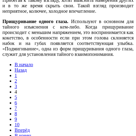
Прибегая к такому взгляду, хотят выяснить намерения других
и в то же время скрыть свои. Такой взгляд производит
неприятное, колючее, холодное впечатление.
Прищуривание одного глаза.
Используют в основном для
тайного изъяснения с кем-либо. Когда прищуривание
происходит с меньшим напряжением, это воспринимается как
кокетство, в особенности если при этом голова склоняется
набок и на губах появляется соответствующая улыбка.
«Подмигивание», одна из форм прищуривания одного глаза,
служит для установления тайного взаимопонимания.
В начало
Назад
1
2
3
4
5
6
7
8
9
10
Вперёд
В конец