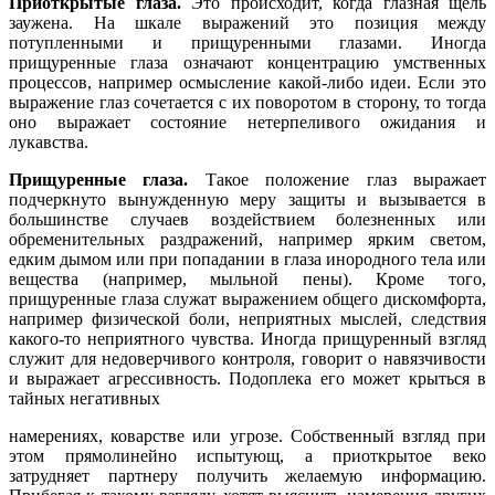
Приоткрытые глаза.
Это происходит, когда глазная щель
заужена. На шкале выражений это позиция между
потупленными и прищуренными глазами. Иногда
прищуренные глаза означают концентрацию умственных
процессов, например осмысление какой-либо идеи. Если это
выражение глаз сочетается с их поворотом в сторону, то тогда
оно выражает состояние нетерпеливого ожидания и
лукавства.
Прищуренные глаза.
Такое положение глаз выражает
подчеркнуто вынужденную меру защиты и вызывается в
большинстве случаев воздействием болезненных или
обременительных раздражений, например ярким светом,
едким дымом или при попадании в глаза инородного тела или
вещества (например, мыльной пены). Кроме того,
прищуренные глаза служат выражением общего дискомфорта,
например физической боли, неприятных мыслей, следствия
какого-то неприятного чувства. Иногда прищуренный взгляд
служит для недоверчивого контроля, говорит о навязчивости
и выражает агрессивность. Подоплека его может крыться в
тайных негативных
намерениях, коварстве или угрозе. Собственный взгляд при
этом прямолинейно испытующ, а приоткрытое веко
затрудняет партнеру получить желаемую информацию.