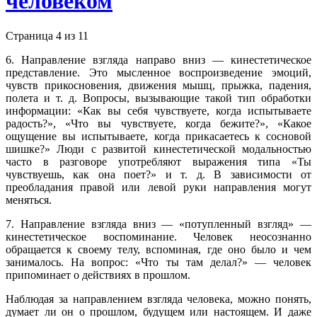
человеком
Страница 4 из 11
6. Направление взгляда направо вниз — кинестетическое
представление. Это мысленное воспроизведение эмоций,
чувств прикосновения, движения мышц, прыжка, падения,
полета и т. д. Вопросы, вызывающие такой тип обработки
информации: «Как вы себя чувствуете, когда испытываете
радость?», «Что вы чувствуете, когда бежите?», «Какое
ощущение вы испытываете, когда прикасаетесь к сосновой
шишке?» Люди с развитой кинестетической модальностью
часто в разговоре употребляют выражения типа «Ты
чувствуешь, как она поет?» и т. д. В зависимости от
преобладания правой или левой руки направления могут
меняться.
7. Направление взгляда вниз — «потупленный взгляд» —
кинестетическое воспоминание. Человек неосознанно
обращается к своему телу, вспоминая, где оно было и чем
занималось. На вопрос: «Что ты там делал?» — человек
припоминает о действиях в прошлом.
Наблюдая за направлением взгляда человека, можно понять,
думает ли он о прошлом, будущем или настоящем. И даже