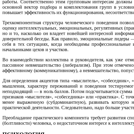
работы. Соответственно этим групповым интересам должны 
основной вектор подбора и комплектования групп в условия
повышает эффективность их функционирования, несоответств
Трехкомпонентная структура человеческого поведения позво
оценку интеллектуальных, эмоциональных, регулятивных (прак
но и то, насколько он владеет новейшей интересной информа
доверительной беседы. Как правило, эмоциональные лидеры 
себя в тех ситуациях, когда необходимы профессиональные
начальниками цехов и участков.
Во взаимодействии коллектива и руководителя, как уже отме
пассивное невмешательство (либерализм). При этом отмечено
аффективному (коммуникативному), а невмешательство, попус
Для определения акцентов типа «мыслитель», «собеседник», 
мышления, характеру переживаний и поведения тестируемог
неподходящий — в ноль баллов. Потом подсчитывается сумма 
признаков «мыслителя», «собеседника» или «практика». С точк
менее выраженную (субдоминантную), развивать которую н
практической деятельности. Следовательно, надо больше участ
Преобладание практического компонента требует развития с
(болтливости) человека, о недостаточном интересе к интелле