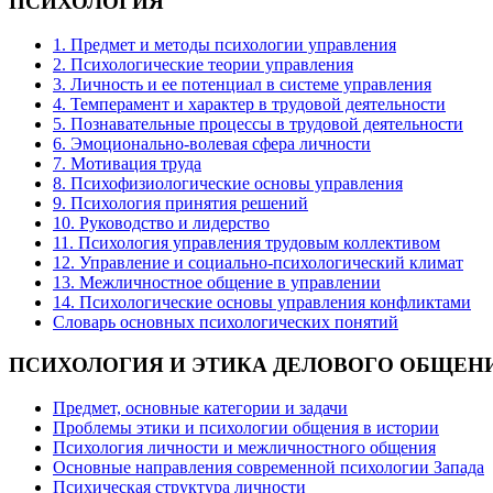
ПСИХОЛОГИЯ
1. Предмет и методы психологии управления
2. Психологические теории управления
3. Личность и ее потенциал в системе управления
4. Темперамент и характер в трудовой деятельности
5. Познавательные процессы в трудовой деятельности
6. Эмоционально-волевая сфера личности
7. Мотивация труда
8. Психофизиологические основы управления
9. Психология принятия решений
10. Руководство и лидерство
11. Психология управления трудовым коллективом
12. Управление и социально-психологический климат
13. Межличностное общение в управлении
14. Психологические основы управления конфликтами
Словарь основных психологических понятий
ПСИХОЛОГИЯ
И ЭТИКА ДЕЛОВОГО ОБЩЕН
Предмет, основные категории и задачи
Проблемы этики и психологии общения в истории
Психология личности и межличностного общения
Основные направления современной психологии Запада
Психическая структура личности