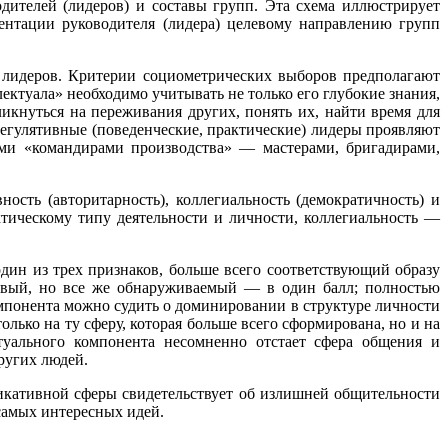
ителей (лидеров) и составы групп. Эта схема иллюстрирует
иентации руководителя (лидера) целевому направлению групп
х лидеров. Критерии социометрических выборов предполагают
ктуала» необходимо учитывать не только его глубокие знания,
икнуться на переживания других, понять их, найти время для
гулятивные (поведенческие, практические) лидеры проявляют
ми «командирами производства» — мастерами, бригадирами,
ость (авторитарность), коллегиальность (демократичность) и
ктическому типу деятельности и личности, коллегиальность —
дин из трех признаков, больше всего соответствующий образу
рвый, но все же обнаруживаемый — в один балл; полностью
мпонента можно судить о доминировании в структуре личности
лько на ту сферу, которая больше всего сформирована, но и на
туального компонента несомненно отстает сфера общения и
ругих людей.
икативной сферы свидетельствует об излишней общительности
самых интересных идей.