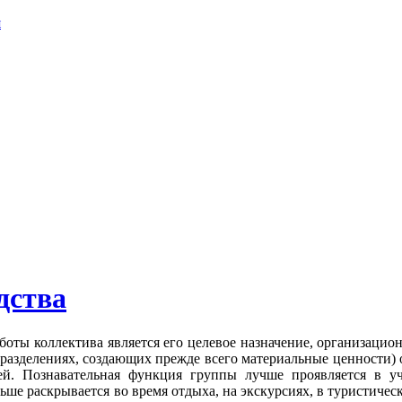
я
дства
оты коллектива является его целевое назначение, организацио
азделениях, создающих прежде всего материальные ценности) о
лей. Познавательная функция группы лучше проявляется в уче
е раскрывается во время отдыха, на экскурсиях, в туристичес