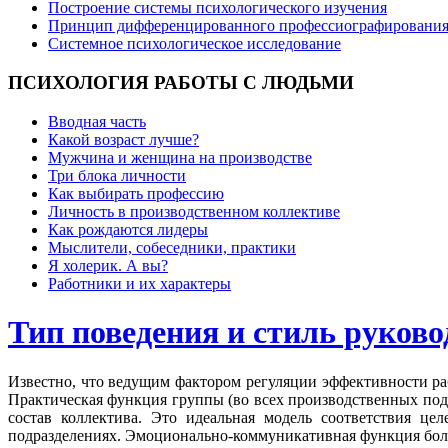
Построение системы психологического изучения
Принцип дифференцированного профессиографировани
Системное психологическое исследование
ПСИХОЛОГИЯ
РАБОТЫ С ЛЮДЬМИ
Вводная часть
Какой возраст лучше?
Мужчина и женщина на производстве
Три блока личности
Как выбирать профессию
Личность в производственном коллективе
Как рождаются лидеры
Мыслители, собеседники, практики
Я холерик. А вы?
Работники и их характеры
Тип поведения и стиль руково
Известно, что ведущим фактором регуляции эффективности раб
Практическая функция группы (во всех производственных подр
состав коллектива. Это идеальная модель соответствия це
подразделениях. Эмоционально-коммуникативная функция больш