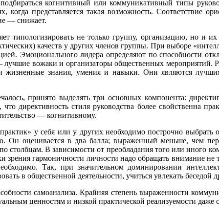
подбираться когнитивный или коммуникативный типы руковод
х, когда представляется такая возможность. Соответствие ор
ие — снижает.
ляет типологизировать не только группу, организацию, но и и
тических) качеств у других членов группы. При выборе «интелле
цией. Эмоционального лидера определяют по способности откл
— лучшие вожаки и организаторы общественных мероприятий. Ре
 и жизненные знания, умения и навыки. Они являются лучши
чалось, принято выделять три основных компонента: директивн
, что директивность стиля руководства более свойственна пра
тительство — когнитивному.
«практик» у себя или у других необходимо построчно выбрать о
о. Он оценивается в два балла; выраженный меньше, чем пе
по столбцам. В зависимости от преобладания того или иного ко
и зрения гармоничности личности надо обращать внимание не то
еобходимо. Так, при значительном доминировании интеллек
вовать в общественной деятельности, учиться увлекать беседой д
пособности самоанализа. Крайняя степень выраженности коммун
ктуальным ценностям и низкой практической реализуемости даже 