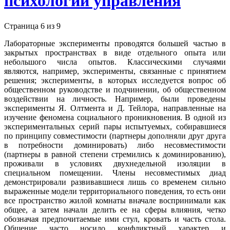
психологии управления
Страница 6 из 9
Лабораторные эксперименты проводятся большей частью в
закрытых пространствах в виде отдельного опыта или
небольшого числа опытов. Классическими случаями
являются, например, эксперименты, связанные с принятием
решения; эксперименты, в которых исследуется вопрос об
общественном руководстве и подчинении, об общественном
воздействии на личность. Например, были проведены
эксперименты Я. Олтмента и Д. Тейлора, направленные на
изучение феномена социального проникновения. В одной из
экспериментальных серий пары испытуемых, собиравшиеся
по принципу совместимости (партнеры дополняли друг друга
в потребности доминировать) либо несовместимости
(партнеры в равной степени стремились к доминированию),
проживали в условиях двухнедельной изоляции в
специальном помещении. Члены несовместимых диад
демонстрировали развивавшиеся лишь со временем сильно
выраженные модели территориального поведения, то есть они
все пространство жилой комнаты вначале воспринимали как
общее, а затем начали делить ее на сферы влияния, четко
обозначая предпочитаемые ими стул, кровать и часть стола.
Общение часто носило конфликтный характер и