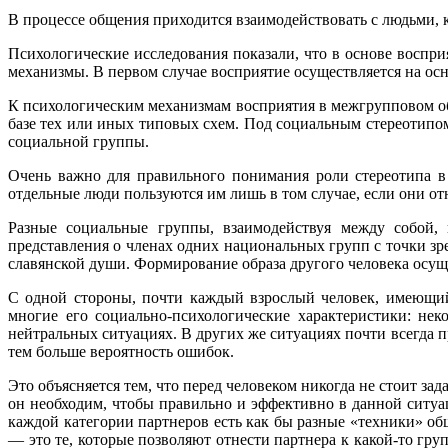
В процессе общения приходится взаимодействовать с людьми, 
Психологические исследования показали, что в основе воспр
механизмы. В первом случае восприятие осуществляется на о
К психологическим механизмам восприятия в межгрупповом общ
базе тех или иных типовых схем. Под социальным стереотипо
социальной группы.
Очень важно для правильного понимания роли стереотипа в
отдельные люди пользуются им лишь в том случае, если они отн
Разные социальные группы, взаимодействуя между собой,
представления о членах одних национальных групп с точки зр
славянской души. Формирование образа другого человека осуще
С одной стороны, почти каждый взрослый человек, имеющий
многие его социально-психологические характеристики: нек
нейтральных ситуациях. В других же ситуациях почти всегда 
тем больше вероятность ошибок.
Это объясняется тем, что перед человеком никогда не стоит за
он необходим, чтобы правильно и эффективно в данной ситуа
каждой категории партнеров есть как бы разные «техники» о
— это те, которые позволяют отнести партнера к какой-то гр