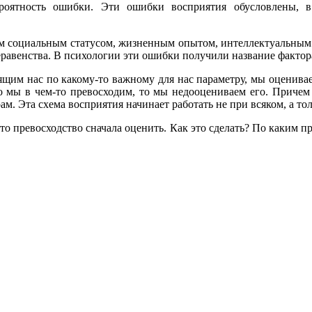
оятность ошибки. Эти ошибки восприятия обусловлены, в 
м социальным статусом, жизненным опытом, интеллектуальным п
еравенства. В психологии эти ошибки получили название фактор
дящим нас по какому-то важному для нас параметру, мы оценивае
о мы в чем-то превосходим, то мы недооцениваем его. Причем 
. Эта схема восприятия начинает работать не при всяком, а тол
это превосходство сначала оценить. Как это сделать? По каким п