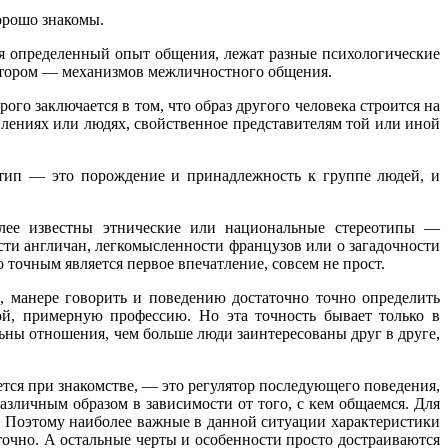
орошо знакомы.
ся определенный опыт общения, лежат разные психологические
 втором — механизмов межличностного общения.
о заключается в том, что образ другого человека строится на
лениях или людях, свойственное представителям той или иной
отип — это порождение и принадлежность к группе людей, и
олее известны этнические или национальные стереотипы —
сти англичан, легкомысленности французов или о загадочности
 точным является первое впечатление, совсем не прост.
 манере говорить и поведению достаточно точно определить
лой, примерную профессию. Но эта точность бывает только в
ьны отношения, чем больше люди заинтересованы друг в друге,
ается при знакомстве, — это регулятор последующего поведения,
зличным образом в зависимости от того, с кем общаемся. Для
. Поэтому наиболее важные в данной ситуации характеристики
точно. А остальные черты и особенности просто достраиваются