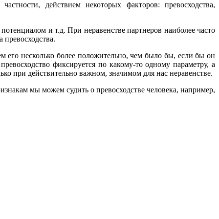
частности, действием некоторых факторов: превосходства,
отенциалом и т.д. При неравенстве партнеров наиболее часто
а превосходства.
м его несколько более положительно, чем было бы, если бы он
превосходство фиксируется по какому-то одному параметру, а
ько при действительно важном, значимом для нас неравенстве.
ризнакам мы можем судить о превосходстве человека, например,