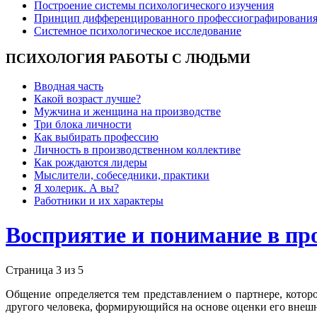
Построение системы психологического изучения
Принцип дифференцированного профессиографировани
Системное психологическое исследование
ПСИХОЛОГИЯ
РАБОТЫ С ЛЮДЬМИ
Вводная часть
Какой возраст лучше?
Мужчина и женщина на производстве
Три блока личности
Как выбирать профессию
Личность в производственном коллективе
Как рождаются лидеры
Мыслители, собеседники, практики
Я холерик. А вы?
Работники и их характеры
Восприятие и понимание в пр
Страница 3 из 5
Общение определяется тем представлением о партнере, котор
другого человека, формирующийся на основе оценки его внешн