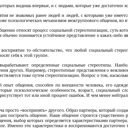
которых видишь впервые, и с людьми, которые уже достаточно х
иятия не знакомых ранее людей и людей, с которыми уже имеет
снове психологических механизмов межгруппового общения, во
ении относят процесс социальной стереотипизации, суть которог
м обычно понимается устойчивое представление о каких-либо яв
 восприятии то обстоятельство, что любой социальный стере
осят себя к этой группе.
 вырабатывают определенные социальные стереотипы. Наиб
ения других. Например, стереотипные представления о вежливо
ствляется тоже путем стереотипизации. Вопрос о том, насколько
 опыт общения, способен по внешности человека, его одежде,
оторые психологические особенности, возраст, социальный с
присутствует тот или иной процент ошибок. И чем менее нейтрал
дача просто «воспринять» другого. Образ партнера, который созд
ции построить общение. Наше общение строится существенно ра
бщения, выбор которых определяется характеристиками партнера
уппе. Именно эти характеристики и воспринимаются достаточно 