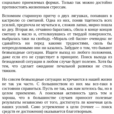
социально приемлемых формах. Только так можно достойно
противостоять жизненным стрессам.
Вспомним старинную притчу о двух лягушках, попавших в
кастрюлю со сметаной. Одна из них, поняв тщетность всех
усилий, предпочла не мучаться и, сложив лапки, мирно пошла
ко дну. Вторая же, отчаянно барахтаясь, сбила в конце концов
сметану в масло и, оттолкнувшись от твердой поверхности,
выбралась таки на свободу. «Мораль сей басни» очевидна: не
сдавайтесь ни перед какими трудностями, сколь бы
непреодолимыми они ни казались. Забудьте о том, что бывают
безвыходные ситуации. Ищите выход из любого положения,
даже если его не существует в принципе. Поиск выхода из
безнадежной ситуации в любом случае будет полезен. Хотя бы
тем, что сделает ожидание печальной развязки не столь
тяжким.
Но совсем безвыходные ситуации встречаются в нашей жизни
не так уж часто. С большинством из них мы все-таки в
состоянии справиться. Пусть не так, как нам хотелось бы, но в
целом приемлемо. А поисковая активность здесь тем и
хороша, что в большинстве случаев приносит полезные
результаты независимо от того, достигнута ли конечная цель
наших усилий. Само устремление к цели (точнее — поиск
средств ее достижения) оказывается благотворным.