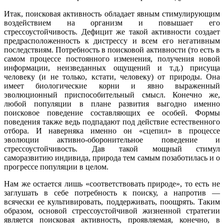
Итак, поисковая активность обладает явным стимулирующим
воздействием на организм и повышает его
стрессоустойчивость. Дефицит же такой активности создает
предрасположенность к дистрессу и всем его негативным
последствиям. Потребность в поисковой активности (то есть в
самом процессе постоянного изменения, получения новой
информации, неизведанных ощущений и т.д.) присуща
человеку (и не только, кстати, человеку) от природы. Она
имеет биологические корни и явно выраженный
эволюционный приспособительный смысл. Конечно же,
любой популяции в плане развития выгодно именно
поисковое поведение составляющих ее особей. Формы
поведения также ведь подпадают под действие естественного
отбора. И наверняка именно он «сцепил» в процессе
эволюции активно-оборонительное поведение и
стрессоустойчивость. Дав такой мощный стимул
саморазвитию индивида, природа тем самым позаботилась и о
прогрессе популяции в целом.
Нам же остается лишь «соответствовать природе», то есть не
заглушать в себе потребность к поиску, а напротив —
всячески ее культивировать, поддерживать, поощрять. Таким
образом, основой стрессоустойчивой жизненной стратегии
является поисковая активность, проявляемая, конечно, в