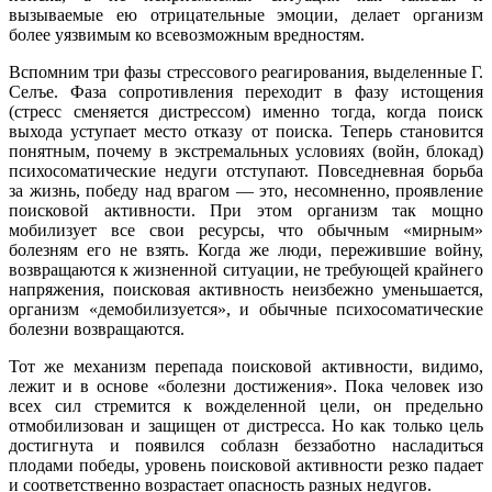
вызываемые ею отрицательные эмоции, делает организм
более уязвимым ко всевозможным вредностям.
Вспомним три фазы стрессового реагирования, выделенные Г.
Селъе. Фаза сопротивления переходит в фазу истощения
(стресс сменяется дистрессом) именно тогда, когда поиск
выхода уступает место отказу от поиска. Теперь становится
понятным, почему в экстремальных условиях (войн, блокад)
психосоматические недуги отступают. Повседневная борьба
за жизнь, победу над врагом — это, несомненно, проявление
поисковой активности. При этом организм так мощно
мобилизует все свои ресурсы, что обычным «мирным»
болезням его не взять. Когда же люди, пережившие войну,
возвращаются к жизненной ситуации, не требующей крайнего
напряжения, поисковая активность неизбежно уменьшается,
организм «демобилизуется», и обычные психосоматические
болезни возвращаются.
Тот же механизм перепада поисковой активности, видимо,
лежит и в основе «болезни достижения». Пока человек изо
всех сил стремится к вожделенной цели, он предельно
отмобилизован и защищен от дистресса. Но как только цель
достигнута и появился соблазн беззаботно насладиться
плодами победы, уровень поисковой активности резко падает
и соответственно возрастает опасность разных недугов.