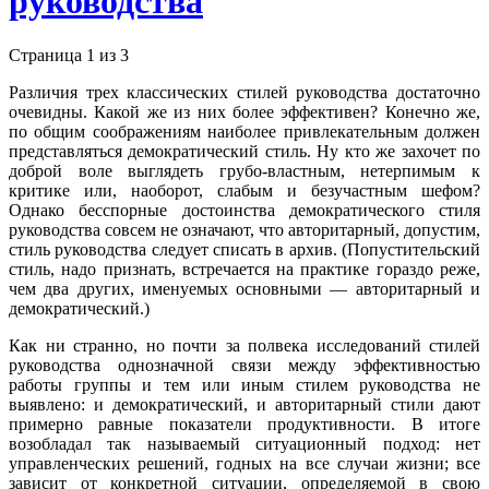
руководства
Страница 1 из 3
Различия трех классических стилей руководства достаточно
очевидны. Какой же из них более эффективен? Конечно же,
по общим соображениям наиболее привлекательным должен
представляться демократический стиль. Ну кто же захочет по
доброй воле выглядеть грубо-властным, нетерпимым к
критике или, наоборот, слабым и безучастным шефом?
Однако бесспорные достоинства демократического стиля
руководства совсем не означают, что авторитарный, допустим,
стиль руководства следует списать в архив. (Попустительский
стиль, надо признать, встречается на практике гораздо реже,
чем два других, именуемых основными — авторитарный и
демократический.)
Как ни странно, но почти за полвека исследований стилей
руководства однозначной связи между эффективностью
работы группы и тем или иным стилем руководства не
выявлено: и демократический, и авторитарный стили дают
примерно равные показатели продуктивности. В итоге
возобладал так называемый ситуационный подход: нет
управленческих решений, годных на все случаи жизни; все
зависит от конкретной ситуации, определяемой в свою