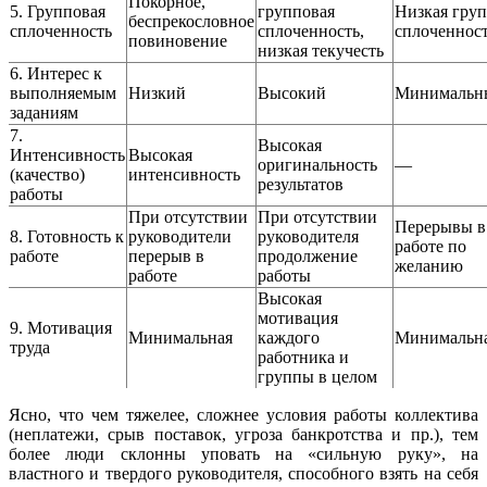
Покорное,
5. Групповая
групповая
Низкая гру
беспрекословное
сплоченность
сплоченность,
сплоченнос
повиновение
низкая текучесть
6. Интерес к
выполняемым
Низкий
Высокий
Минимальн
заданиям
7.
Высокая
Интенсивность
Высокая
оригинальность
—
(качество)
интенсивность
результатов
работы
При отсутствии
При отсутствии
Перерывы в
8. Готовность к
руководители
руководителя
работе по
работе
перерыв в
продолжение
желанию
работе
работы
Высокая
мотивация
9. Мотивация
Минимальная
каждого
Минимальн
труда
работника и
группы в целом
Ясно, что чем тяжелее, сложнее условия работы коллектива
(неплатежи, срыв поставок, угроза банкротства и пр.), тем
более люди склонны уповать на «сильную руку», на
властного и твердого руководителя, способного взять на себя