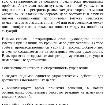
всю ответственность за решение практически нерешаемых
проблем. А уж если достигнут хоть частичный успех, то и
подавно стоит перетерпеть разные там диктаторские замашки
«хозяина». Аналогичным образом дело обстоит и в случаях
низкой квалификации исполнителей («пусть начальство
думает, ему за это зарплату платят») или разгоревшихся между
ними конфликтов, а также во множестве других подобных
ситуаций.
Иными словами, авторитарный стиль руководства вполне
уместен при наличии по крайней мере двух условий: 1) того
требует производственная ситуация; 2) персонал добровольно
и охотно соглашается на авторитарные методы руководства.
Ведь при всех «издержках» авторитарному стилю присущи и
немаловажные достоинства:
• обеспечивает четкость и оперативность управления;
• создает видимое единство управленческих действий для
достижения поставленных целей;
• минимизирует время принятия решений, в малых
организациях обеспечивает быструю реакцию на изменение
внешних условий;
• не требует особых материальных затрат;