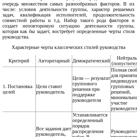
очередь множеством самых разнообразных факторов. В их
числе: условия деятельности группы, характер решаемых
задач, квалификация исполнителей, продолжительность
совместной работы и т.д. Набор такого рода факторов и
создает неповторимую ситуацию деятельности группы,
которая как бы задает, востребует определенные черты стиля
руководства.
Характерные черты классических стилей руководства
Нейтрал
Критерий
Авторитарный
Демократический
{попустите
Полная сво
для приняти
Цели — результат
индивидуал
группового
1. Постановка
Цели ставит
групповых
решения при
целей
руководитель
решений,
поддержке
минимально
руководителя
участие
руководите
Устанавливается
определенный
порядок
Все задания дает
распределения
Руководите
руководитель,
работ. В
предоставля