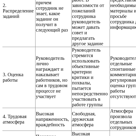
причем
2.
зависимости от
необходимы
сотрудник не
Распределение
пожеланий
материалы и
знает, какое
заданий
сотрудника
просьбе
задание он
руководитель
сотрудника 
получит в
может давать
информаци
следующий раз
совет и
предлагать
другое задание
Руководитель
стремится
Руководитель
Руководител
использовать
лично
отдельные
объективные
награждает и
спонтанные
критерии
3. Оценка
наказывает
комментари
критики и
работы
работников, но
регулирован
похвалы,
сам в трудовом
оценка гру
пытается
процессе не
работы
непосредственно
участвует
отсутствуют
участвовать в
работе группы
Атмосфера
Высокая
Свободная,
4. Трудовая
произвола
напряженность,
дружеская
атмосфера
отдельных
враждебность
атмосфера
сотруднико
Высокая