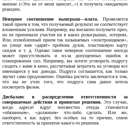
мнение («Это не от меня зависит...») и получить ожидаемую
реакцию.
Неверное соотношение выигрыш—плата.
Проявляется
такой прием в том, что получаемый результат не соответствует
вложенным усилиям. Например, вы внезапно получаете приз,
но не принимали участия ни в каких розыгрышах, лотереях.
Или, излюбленный прием так называемых «лохотронщиков»,
на улице вам «дарят» пробник духов, пластиковую карту
скидок и т. д. Однако такое неверное соотношение иногда
может присутствовать и из-за допущенных ошибок в
планировании сил. Например, вы хотите уговорить подругу
сходить с вами в кино, рассчитывая затратить на уговоры все
имеющиеся у вас доводы. Подруга соглашается, как только
звучит само предложение. Ошибка расчета заключается в том,
что вы не учли того, что подруга сама давно хотела
посмотреть фильм.
Дисбаланс в распределении ответственности за
совершаемые действия и принятые решения.
Это случаи,
когда адресат вдруг неизвестно откуда становится
«обязанным», «должным» что-либо сделать. Или же,
наоборот,
с
вас вдруг, без особых на то причин, сняли
ответственность за принятие какого-то решения.