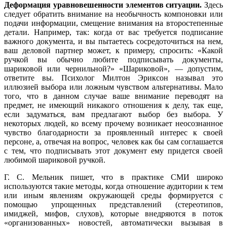
Деформация уравновешенности элементов ситуации.
Здесь
следует обратить внимание на необычность компоновки или
подачи информации, смещение внимания на второстепенные
детали. Например, так: когда от вас требуется подписание
важного документа, и вы пытаетесь сосредоточиться на нем,
ваш деловой партнер может, к примеру, спросить: «Какой
ручкой вы обычно любите подписывать документы,
шариковой или чернильной?» «Шариковой», — допустим,
ответите вы. Психолог Милтон Эриксон называл это
иллюзией выбора или ложным чувством альтернативы. Мало
того, что в данном случае ваше внимание переводят на
предмет, не имеющий никакого отношения к делу, так еще,
если задуматься, вам предлагают выбор без выбора. У
некоторых людей, ко всему прочему возникает неосознанное
чувство благодарности за проявленный интерес к своей
персоне, а, отвечая на вопрос, человек как бы сам соглашается
с тем, что подписывать этот документ ему придется своей
любимой шариковой ручкой.
Г. С. Мельник пишет, что в практике СМИ широко
используются такие методы, когда отношение аудитории к тем
или иным явлениям окружающей среды формируется с
помощью упрощенных представлений (стереотипов,
имиджей, мифов, слухов), которые внедряются в поток
«организованных» новостей, автоматически вызывая в