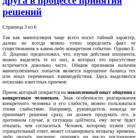
друга в процессе принятия
решений
Страница 3 из 6
Так как манипуляция чаще всего носит тайный характер,
далеко не всегда можно точно определить факт ее
существования в каком-либо конкретном событии. Однако Е.
Л. Доценко предположил, что, изучая действия оппонента,
можно выделить те из них, в которых это присутствие
встречается довольно часто. Общим признаком наличия
манипулятивных попыток является нарушение баланса тех
или иных переменных взаимодействия. Здесь выделяются
несколько известных приемов:
Прием, который опирается на
накопленный опыт общения с
конкретным человеком.
Зная особенности реагирования
конкретного человека и его слабости, можно пользоваться
этими слабостями. Например, руководитель никогда не
принимает решения сразу, он должен продумать его, в
противном случае, в ситуации цейтнота, ему легче будет
отказать, чем согласиться. Человек, которому нужен этот
отрицательный ответ, может спланировать нехватку времени,
либо оказать давление, опираясь на чье-то постороннее