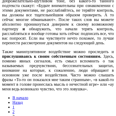
доброжелательно-шутливом тоне, без какого-то тайного
подтекста скажут: «Будьте внимательны при ознакомлении с
этими документами, не расслабляйтесь, не теряйте контроль,
вы должны все тщательнейшим образом проверить. А то
сейчас многие обманывают». После таких слов вы можете
абсолютно проникнуться доверием к своему возможному
партнеру
и
обнаружить, что начали терять контроль,
расслабляться и вообще готовы хоть сейчас подписать все, что
вас попросят. Если вы чувствуете нечто похожее, то лучше
перенести рассмотрение документов на следующий день.
Также манипулятивное воздействие можно проследить и
прислушиваясь к своим собственным состояниям.
Здесь,
помимо явных сигналов, есть смысл вспомнить о так
называемых предчувствиях, бессознательных защитах,
внимание на которые, к сожалению, люди обращают в
основном уже после воздействия. Часто можно слышать
фразы «То-то он показался мне таким странным», «в какой-то
момент в голове пронеслась мысль о нечестной игре» или «ay
меня ведь возникало чувство, что это ловушка».
В начало
Назад
1
2