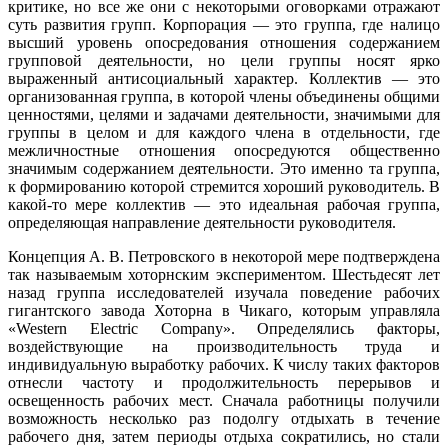
критике, но все же они с некоторыми оговорками отражают
суть развития групп. Корпорация — это группа, где налицо
высший уровень опосредования отношения содержанием
групповой деятельности, но цели группы носят ярко
выраженный антисоциальный характер. Коллектив — это
организованная группа, в которой члены объединены общими
ценностями, целями и задачами деятельности, значимыми для
группы в целом и для каждого члена в отдельности, где
межличностные отношения опосредуются общественно
значимым содержанием деятельности. Это именно та группа,
к формированию которой стремится хороший руководитель. В
какой-то мере коллектив — это идеальная рабочая группа,
определяющая направление деятельности руководителя.
Концепция А. В. Петровского в некоторой мере подтверждена
так называемым хоторнским экспериментом. Шестьдесят лет
назад группа исследователей изучала поведение рабочих
гигантского завода Хоторна в Чикаго, которым управляла
«Western Electric Company». Определялись факторы,
воздействующие на производительность труда и
индивидуальную выработку рабочих. К числу таких факторов
отнесли частоту и продолжительность перерывов и
освещенность рабочих мест. Сначала работницы получили
возможность несколько раз подолгу отдыхать в течение
рабочего дня, затем периоды отдыха сократились, но стали