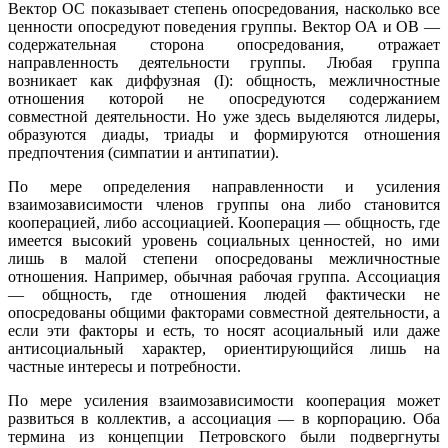
Вектор ОС показывает степень опосредования, насколько все
ценности опосредуют поведения группы. Вектор ОА и ОВ —
содержательная сторона опосредования, отражает
направленность деятельности группы. Любая группа
возникает как диффузная (I): общность, межличностные
отношения которой не опосредуются содержанием
совместной деятельности. Но уже здесь выделяются лидеры,
образуются диады, триады и формируются отношения
предпочтения (симпатии и антипатии).
По мере определения направленности и усиления
взаимозависимости членов группы она либо становится
кооперацией, либо ассоциацией. Кооперация — общность, где
имеется высокий уровень социальных ценностей, но ими
лишь в малой степени опосредованы межличностные
отношения. Например, обычная рабочая группа. Ассоциация
— общность, где отношения людей фактически не
опосредованы общими факторами совместной деятельности, а
если эти факторы и есть, то носят асоциальный или даже
антисоциальный характер, ориентирующийся лишь на
частные интересы и потребности.
По мере усиления взаимозависимости кооперация может
развиться в коллектив, а ассоциация — в корпорацию. Оба
термина из концепции Петровского были подвергнуты