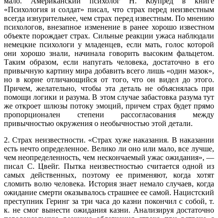
мало. Американский психолог Н. Коупред в книге
«Психология и солдат» писал, что страх перед неизвестным
всегда изнурительнее, чем страх перед известным. По мнению
психологов, внезапное изменение в ранее хорошо известном
объекте порождает страх. Сильные реакции ужаса наблюдали
немецкие психологи у младенцев, если мать, голос которой
они хорошо знали, начинала говорить высоким фальцетом.
Таким образом, если напугать человека, достаточно в его
привычную картину мира добавить всего лишь «один мазок»,
но в корне отличающийся от того, что он видел до этого.
Причем, желательно, чтобы эта деталь не объяснялась при
помощи логики и разума. В этом случае забастовка разума тут
же откроет шлюзы потоку эмоций, причем страх будет прямо
пропорционален степени рассогласования между
привычностью окружения о необычностью этой детали.
2. Страх неизвестности. «Страх хуже наказания. В наказании
есть нечто определенное. Велико ли оно или мало, все лучше,
чем неопределенность, чем нескончаемый ужас ожидания», —
писал С. Цвейг. Пытка неизвестностью считается одной из
самых действенных, поэтому ее применяют, когда хотят
сломить волю человека. История знает немало случаев, когда
ожидание смерти оказывалось страшнее ее самой. Нацистский
преступник Геринг за три часа до казни покончил с собой, т.
к. не смог вынести ожидания казни. Анализируя достаточно