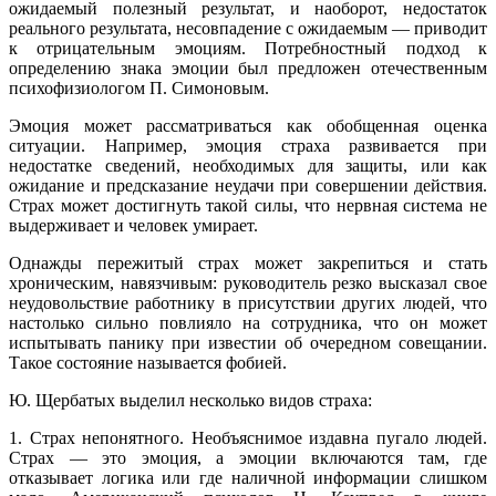
ожидаемый полезный результат, и наоборот, недостаток
реального результата, несовпадение с ожидаемым — приводит
к отрицательным эмоциям. Потребностный подход к
определению знака эмоции был предложен отечественным
психофизиологом П. Симоновым.
Эмоция может рассматриваться как обобщенная оценка
ситуации. Например, эмоция страха развивается при
недостатке сведений, необходимых для защиты, или как
ожидание и предсказание неудачи при совершении действия.
Страх может достигнуть такой силы, что нервная система не
выдерживает и человек умирает.
Однажды пережитый страх может закрепиться и стать
хроническим, навязчивым: руководитель резко высказал свое
неудовольствие работнику в присутствии других людей, что
настолько сильно повлияло на сотрудника, что он может
испытывать панику при известии об очередном совещании.
Такое состояние называется фобией.
Ю. Щербатых выделил несколько видов страха:
1. Страх непонятного. Необъяснимое издавна пугало людей.
Страх — это эмоция, а эмоции включаются там, где
отказывает логика или где наличной информации слишком