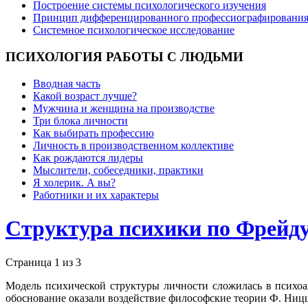
Построение системы психологического изучения
Принцип дифференцированного профессиографировани
Системное психологическое исследование
ПСИХОЛОГИЯ
РАБОТЫ С ЛЮДЬМИ
Вводная часть
Какой возраст лучше?
Мужчина и женщина на производстве
Три блока личности
Как выбирать профессию
Личность в производственном коллективе
Как рождаются лидеры
Мыслители, собеседники, практики
Я холерик. А вы?
Работники и их характеры
Структура психики по Фрейд
Страница 1 из 3
Модель психической структуры личности сложилась в психоан
обоснование оказали воздействие философские теории Ф. Ницш