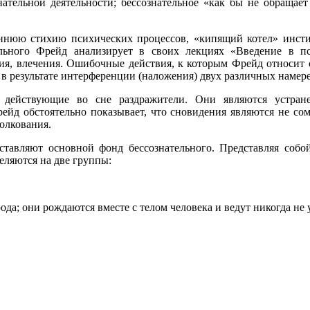
нательной деятельности; бессознательное «как бы не обращае
еннюю стихию психических процессов, «кипящий котел» инстин
ельного Фрейд анализирует в своих лекциях «Введение в п
ия, влечения. Ошибочные действия, к которым Фрейд относит о
в результате интерференции (наложения) двух различных намер
 действующие во сне раздражители. Они являются устра
ейд обстоятельно показывает, что сновидения являются не сом
олкования.
тавляют основной фонд бессознательного. Представляя собо
еляются на две группы:
рода; они рождаются вместе с телом человека и ведут никогда не