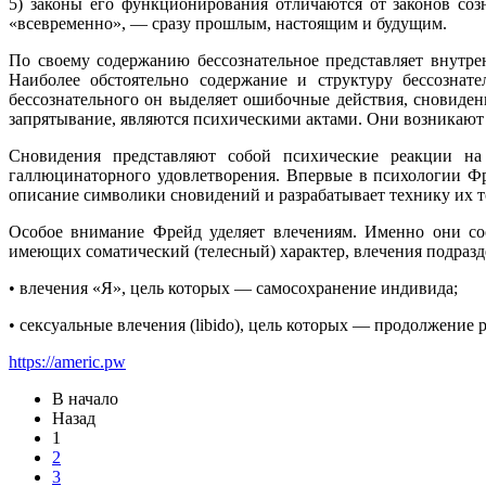
5) законы его функционирования отличаются от законов соз
«всевременно», — сразу прошлым, настоящим и будущим.
По своему содержанию бессознательное представляет внутр
Наиболее обстоятельно содержание и структуру бессознат
бессознательного он выделяет ошибочные действия, сновиден
запрятывание, являются психическими актами. Они возникают 
Сновидения представляют собой психические реакции на
галлюцинаторного удовлетворения. Впервые в психологии Фр
описание символики сновидений и разрабатывает технику их т
Особое внимание Фрейд уделяет влечениям. Именно они сос
имеющих соматический (телесный) характер, влечения подразд
• влечения «Я», цель которых — самосохранение индивида;
• сексуальные влечения (libido), цель которых — продолжение 
https://americ.pw
В начало
Назад
1
2
3