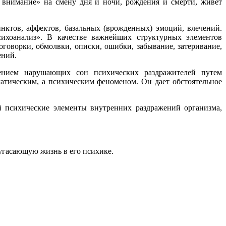
т внимание» на смену дня и ночи, рождения и смерти, живет
ктов, аффектов, базальных (врожденных) эмоций, влечений.
сихоанализ». В качестве важнейших структурных элементов
говорки, обмолвки, описки, ошибки, забывание, затеривание,
ений.
нением нарушающих сон психических раздражителей путем
атическим, а психическим феноменом. Он дает обстоятельное
й психические элементы внутренних раздражений организма,
 угасающую жизнь в его психике.