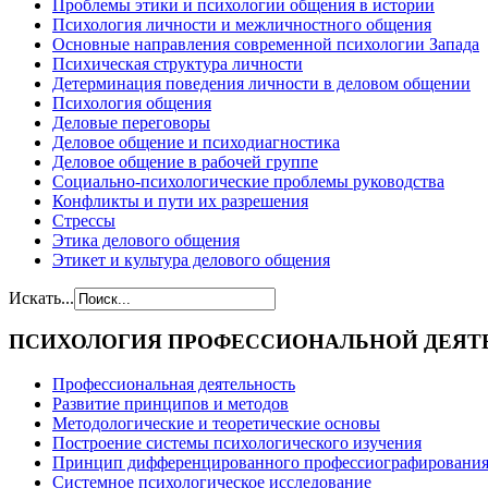
Проблемы этики и психологии общения в истории
Психология личности и межличностного общения
Основные направления современной психологии Запада
Психическая структура личности
Детерминация поведения личности в деловом общении
Психология общения
Деловые переговоры
Деловое общение и психодиагностика
Деловое общение в рабочей группе
Cоциально-психологические проблемы руководства
Конфликты и пути их разрешения
Стрессы
Этика делового общения
Этикет и культура делового общения
Искать...
ПСИХОЛОГИЯ
ПРОФЕССИОНАЛЬНОЙ ДЕЯТ
Профессиональная деятельность
Развитие принципов и методов
Методологические и теоретические основы
Построение системы психологического изучения
Принцип дифференцированного профессиографировани
Системное психологическое исследование