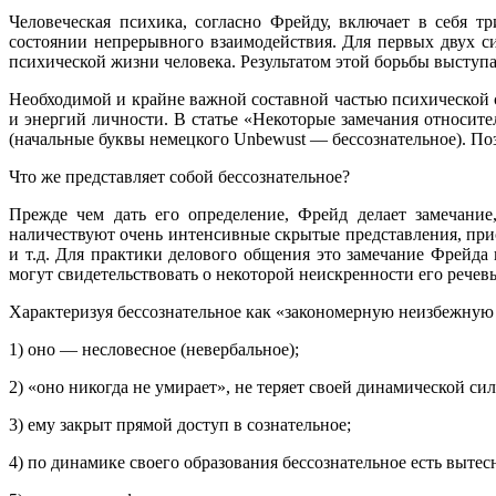
Человеческая психика, согласно Фрейду, включает в себя т
состоянии непрерывного взаимодействия. Для первых двух си
психической жизни человека. Результатом этой борьбы выступ
Необходимой и крайне важной составной частью психической 
и энергий личности. В статье «Некоторые замечания относит
(начальные буквы немецкого Unbewust — бессознательное). Поз
Что же представляет собой бессознательное?
Прежде чем дать его определение, Фрейд делает замечание
наличествуют очень интенсивные скрытые представления, прис
и т.д. Для практики делового общения это замечание Фрейда
могут свидетельствовать о некоторой неискренности его речев
Характеризуя бессознательное как «закономерную неизбежную ф
1) оно — несловесное (невербальное);
2) «оно никогда не умирает», не теряет своей динамической си
3) ему закрыт прямой доступ в сознательное;
4) по динамике своего образования бессознательное есть вытес