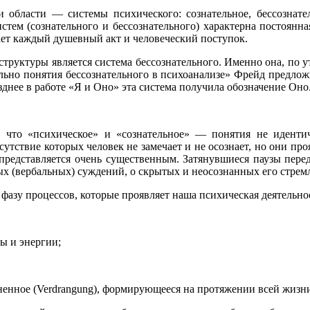
ри области — системы психического: сознательное, бессознате
стем (сознательного и бессознательного) характерна постоян
ает каждый душевный акт и человеческий поступок.
структуры является система бессознательного. Именно она, по 
ельно понятия бессознательного в психоанализе» Фрейд предлож
днее в работе «Я и Оно» эта система получила обозначение Оно
, что «психическое» и «сознательное» — понятия не идентич
утствие которых человек не замечает и не осознает, но они про
 представляется очень существенным. Затянувшиеся паузы пере
ых (вербальных) суждений, о скрытых и неосознанных его стрем
азу процессов, которые проявляет наша психическая деятельнос
лы и энергии;
ненное (Verdrangung), формирующееся на протяжении всей жизни 