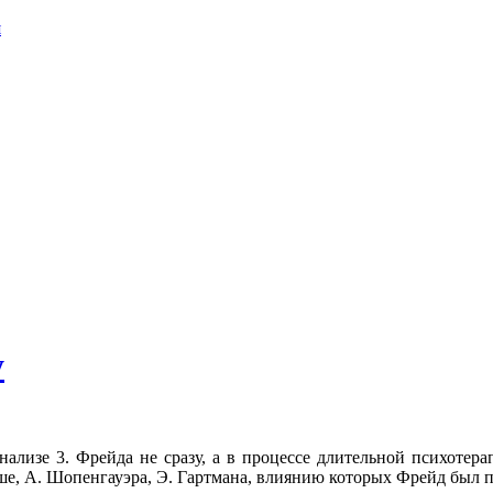
я
у
ализе 3. Фрейда не сразу, а в процессе длительной психотера
е, А. Шопенгауэра, Э. Гартмана, влиянию которых Фрейд был п