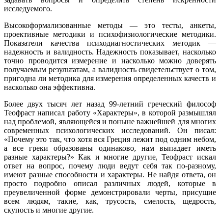
исследуемого.
Высокоформализованные методы — это тесты, анкеты,
проективные методики и психофизиологические методики.
Показатели качества психодиагностических методик —
надежность и валидность. Надежность показывает, насколько
точно проводится измерение и насколько можно доверять
получаемым результатам, а валидность свидетельствует о том,
пригодна ли методика для измерения определенных качеств и
насколько она эффективна.
Более двух тысяч лет назад 99-летний греческий философ
Теофраст написал работу «Характеры», в которой размышлял
над проблемой, являющейся и поныне важнейшей для многих
современных психологических исследований. Он писал:
«Почему это так, что хотя вся Греция лежит под одним небом,
а все греки образованы одинаково, нам выпадает иметь
разные характеры?» Как и многие другие, Теофраст искал
ответ на вопрос, почему люди ведут себя так по-разному,
имеют разные способности и характеры. Не найдя ответа, он
просто подробно описал различных людей, которые в
преувеличенной форме демонстрировали черты, присущие
всем людям, такие, как, трусость, смелость, щедрость,
скупость и многие другие.