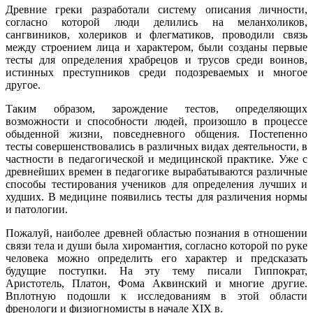
Древние греки разработали систему описания личности,
согласно которой люди делились на меланхоликов,
сангвиников, холериков и флегматиков, проводили связь
между строением лица и характером, были созданы первые
тесты для определения храбрецов и трусов среди воинов,
истинных преступников среди подозреваемых и многое
другое.
Таким образом, зарождение тестов, определяющих
возможности и способности людей, произошло в процессе
обыденной жизни, повседневного общения. Постепенно
тесты совершенствовались в различных видах деятельности, в
частности в педагогической и медицинской практике. Уже с
древнейших времен в педагогике вырабатываются различные
способы тестирования учеников для определения лучших и
худших. В медицине появились тесты для различения нормы
и патологии.
Пожалуй, наиболее древней областью познания в отношении
связи тела и души была хиромантия, согласно которой по руке
человека можно определить его характер и предсказать
будущие поступки. На эту тему писали Гиппократ,
Аристотель, Платон, Фома Аквинский и многие другие.
Вплотную подошли к исследованиям в этой области
френологи и физиогномисты в начале XIX в.