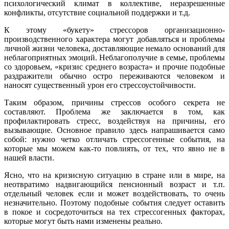
психологический климат в коллективе, неразрешенные
конфликты, отсутствие социальной поддержки и т.д.
К этому «букету» стрессоров организационно-
производственного характера могут добавляться и проблемы
личной жизни человека, доставляющие немало оснований для
неблагоприятных эмоций. Неблагополучие в семье, проблемы
со здоровьем, «кризис среднего возраста» и прочие подобные
раздражители обычно остро переживаются человеком и
наносят существенный урон его стрессоустойчивости.
Таким образом, причины стрессов особого секрета не
составляют. Проблема же заключается в том, как
профилактировать стресс, воздействуя на причины, его
вызывающие. Основное правило здесь напрашивается само
собой: нужно четко отличать стрессогенные события, на
которые мы можем как-то повлиять, от тех, что явно не в
нашей власти.
Ясно, что на кризисную ситуацию в стране или в мире, на
неотвратимо надвигающийся пенсионный возраст и т.п.
отдельный человек если и может воздействовать, то очень
незначительно. Поэтому подобные события следует оставить
в покое и сосредоточиться на тех стрессогенных факторах,
которые могут быть нами изменены реально.