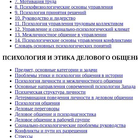
7. Мотивация труда
8. Психофизиологические основы управления
9. Психология принятия решений
10. Руководство и лидерство
11. Психология управления трудовым коллективом
12. Управление и социально-психологический климат
13. Межличностное общение в управлении
14. Психологические основы управления конфликтами
Словарь основных психологических понятий
ПСИХОЛОГИЯ
И ЭТИКА ДЕЛОВОГО ОБЩЕН
Предмет, основные категории и задачи
Проблемы этики и психологии общения в истории
Психология личности и межличностного общения
Основные направления современной психологии Запада
Психическая структура личности
Детерминация поведения личности в деловом общении
Психология общения
Деловые переговоры
Деловое общение и психодиагностика
Деловое общение в рабочей группе
Cоциально-психологические проблемы руководства
Конфликты и пути их разрешения
Стрессы