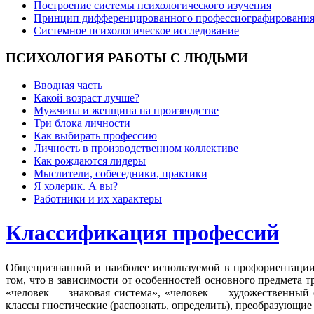
Построение системы психологического изучения
Принцип дифференцированного профессиографировани
Системное психологическое исследование
ПСИХОЛОГИЯ
РАБОТЫ С ЛЮДЬМИ
Вводная часть
Какой возраст лучше?
Мужчина и женщина на производстве
Три блока личности
Как выбирать профессию
Личность в производственном коллективе
Как рождаются лидеры
Мыслители, собеседники, практики
Я холерик. А вы?
Работники и их характеры
Классификация профессий
Общепризнанной и наиболее используемой в профориентации 
том, что в зависимости от особенностей основного предмета 
«человек — знаковая система», «человек — художественный 
классы гностические (распознать, определить), преобразующие 