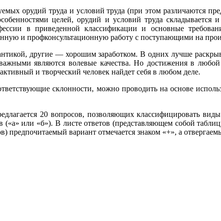
уемых орудий труда и условий труда (при этом различаются пре
 особенностями целей, орудий и условий труда складывается 
фессии в приведенной классификации и основные требован
нную и профконсультационную работу с поступающими на прои
нтикой, другие — хорошим заработком. В одних лучше раскрыва
 важными являются волевые качества. Но достижения в любой
активный и творческий человек найдет себя в любом деле.
тветствующие склонности, можно проводить на основе исполь
едлагается 20 вопросов, позволяющих классифицировать виды
в («а» или «б»). В листе ответов (представляющем собой табли
в) предпочитаемый вариант отмечается знаком «+», а отвергаем