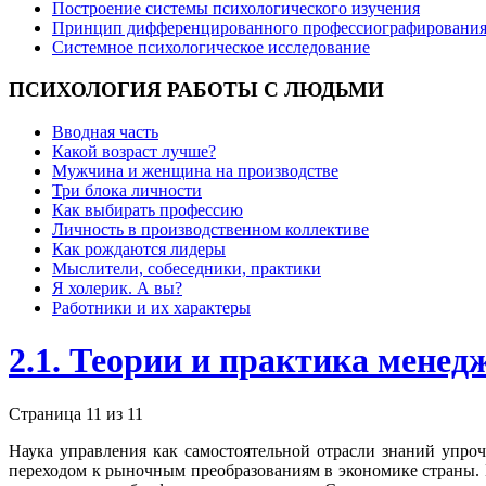
Построение системы психологического изучения
Принцип дифференцированного профессиографировани
Системное психологическое исследование
ПСИХОЛОГИЯ
РАБОТЫ С ЛЮДЬМИ
Вводная часть
Какой возраст лучше?
Мужчина и женщина на производстве
Три блока личности
Как выбирать профессию
Личность в производственном коллективе
Как рождаются лидеры
Мыслители, собеседники, практики
Я холерик. А вы?
Работники и их характеры
2.1. Теории и практика менед
Страница 11 из 11
Наука управления как самостоятельной отрасли знаний упро
переходом к рыночным преобразованиям в экономике страны. Н