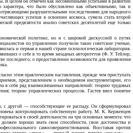
ны. В целом он отмечен как несомненными успехами в развитии
 характера, что было обусловлено как объективными, так и
 потрясающими разрушительными последствиями для народного
чатляющих успехов в освоении космоса, сумела стать второй
ской предвзятости анализ советских десятилетий еще только
кономической политике, но и с широкой дискуссией о путях
ециалистов по управлению получили такие советские ученые,
вилась и первая в нашей стране психологическая лаборатория.
вивших о себе в то время западных авторитетов (Ф. У. Тейлор,
тве последнего, о предоставлении возможности для проявления
ика.
огласно этим практическим наставления, прежде чем приступать
приемов, представлением о необходимом инструментарии, его
ла в себя ряд взаимосвязанных направлений: теорию трудовых
ния; теорию управленческих процессов. Гастев ввел понятие
, с другой — способствующие ее распаду. Он сформулировал
ловека контролировать собственную работу. М. К. Керженцев
тироваться в своей деятельности на три основных момента: что
должен хорошо знать свои способности, свои достоинства и
рофессионального самосовершенствования. Восставая против
ессу: вместо «авось» — точный расчет, вместо «кое-как» —