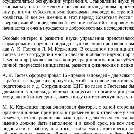
осуществляться без функции управления. Становление науки у
экономики, так и тяжелыми по своим последствиям просчет
внутренними, субъективными факторами руководства страной
хозяйства. И все же именно в этот период Советская Росси
сверхдержавой, определяющей течение событий в мировом ма
начинается и очень нуждается в добросовестных исследователя
Особый интерес в развитии науки управления представляют
формирования научного подхода к управлению производством
как А. К. Гастев и Л. М. Керженцев. В созданном по инициат
Гастев и его сотрудники много сделали в области научной орг
Г. Форд и др.) заключалось в концентрации внимания на субъ
личной творческой инициативы, развитии физических и психич
А. К. Гастев сформулировал 16 «правил-заповедей» для всяког
к работе, ее надлежит продумать, чтобы в голове сложилис
подготовка и т. д. Сотрудниками ЦИТ во главе с Гастевым б
движении в производственных процессах и организации рабо
«социальной инженерии», имея в виду синтетическую науку о 
М. К. Керженцев проанализировал факторы, с одной сторон
организационные принципы в применении к отдельному челов
отмечал, что контроль также важен для отдельного человека, 
именно должно быть выполнено и в какой срок, на ком леж
недостатки в работе, для того, чтобы уметь критически о
обломовщины, разгильдяйства, расхлябанности в работе, К