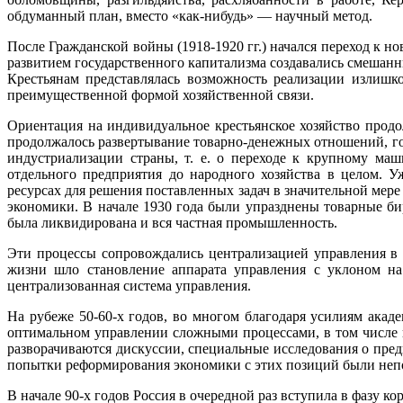
обдуманный план, вместо «как-нибудь» — научный метод.
После Гражданской войны (1918-1920 гг.) начался переход к
развитием государственного капитализма создавались смешанн
Крестьянам представлялась возможность реализации излишк
преимущественной формой хозяйственной связи.
Ориентация на индивидуальное крестьянское хозяйство продо
продолжалось развертывание товарно-денежных отношений, го
индустриализации страны, т. е. о переходе к крупному ма
отдельного предприятия до народного хозяйства в целом. У
ресурсах для решения поставленных задач в значительной мере
экономики. В начале 1930 года были упразднены товарные би
была ликвидирована и вся частная промышленность.
Эти процессы сопровождались централизацией управления в 
жизни шло становление аппарата управления с уклоном на
централизованная система управления.
На рубеже 50-60-х годов, во многом благодаря усилиям акаде
оптимальном управлении сложными процессами, в том числе 
разворачиваются дискуссии, специальные исследования о пре
попытки реформирования экономики с этих позиций были непо
В начале 90-х годов Россия в очередной раз вступила в фазу 