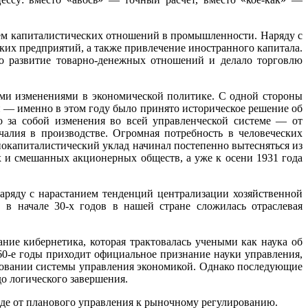
ием капиталистических отношений в промышленности. Наряду с
ких предприятий, а также привлечение иностранного капитала.
ло развитие товарно-денежных отношений и делало торговлю
ными изменениями в экономической политике. С одной стороны
 — именно в этом году было принято историческое решение об
о за собой изменения во всей управленческой системе — от
чалия в производстве. Огромная потребность в человеческих
тнокапиталистический уклад начинал постепенно вытесняться из
х и смешанных акционерных обществ, а уже к осени 1931 года
аряду с нарастанием тенденций централизации хозяйственной
в начале 30-х годов в нашей стране сложилась отраслевая
ание кибернетика, которая трактовалась учеными как наука об
0-е годы приходит официальное признание науки управления,
твовании системы управления экономикой. Однако последующие
о логического завершения.
ходе от планового управления к рыночному регулированию.