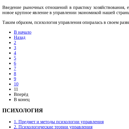
Введение рыночных отношений в практику хозяйствования, е
новое крупное явление в управлении экономикой нашей стран
Таким образом, психология управления опиралась в своем разв
В начало
Назад
2
3
4
5
6
7
8
9
10
11
Вперёд
В конец
ПСИХОЛОГИЯ
1. Предмет и методы психологии управления
2. Психологические теории управления