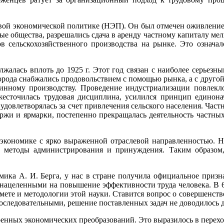
 новой экономической политике (НЭП). Он был отмечен оживлен
ые общества, разрешались сдача в аренду частному капиталу мел
ов сельскохозяйственного производства на рынке. Это означа
лжалась вплоть до 1925 г. Этот год связан с наиболее серьез
рода снабжались продовольствием с помощью рынка, а с другой
шинному производству. Проведение индустриализации повлекл
жесточилась трудовая дисциплина, усилился принцип единона
 удовлетворялась за счет привлечения сельского населения. Час
ржи и ярмарки, постепенно прекращалась деятельность частны
экономике с ярко выраженной отраслевой направленностью. Н
 методы администрирования и принуждения. Таким образом, 
мика А. И. Берга, у нас в стране получила официальное призн
нацеленными на повышение эффективности труда человека. В 6
дмете и методологии этой науки. Ставится вопрос о совершенс
следовательными, решение поставленных задач не доводилось д
коренных экономических преобразований. Это выразилось в пере