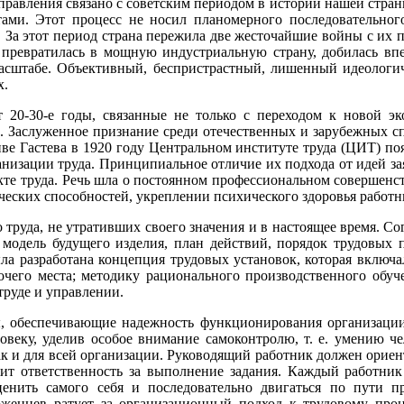
правления связано с советским периодом в истории нашей стра
ами. Этот процесс не носил планомерного последовательного
. За этот период страна пережила две жесточайшие войны с их
я превратилась в мощную индустриальную страну, добилась впе
сштабе. Объективный, беспристрастный, лишенный идеологиче
х.
 20-30-е годы, связанные не только с переходом к новой э
. Заслуженное признание среди отечественных и зарубежных сп
иве Гастева в 1920 году Центральном институте труда (ЦИТ) поя
анизации труда. Принципиальное отличие их подхода от идей зая
екте труда. Речь шла о постоянном профессиональном совершенс
еских способностей, укреплении психического здоровья работн
о труда, не утративших своего значения и в настоящее время. С
ь модель будущего изделия, план действий, порядок трудовых 
ыла разработана концепция трудовых установок, которая включа
чего места; методику рационального производственного обуче
труде и управлении.
ы, обеспечивающие надежность функционирования организации
еку, уделив особое внимание самоконтролю, т. е. умению че
как и для всей организации. Руководящий работник должен ориен
ит ответственность за выполнение задания. Каждый работник 
ценить самого себя и последовательно двигаться по пути п
ерженцев ратует за организационный подход к трудовому проц