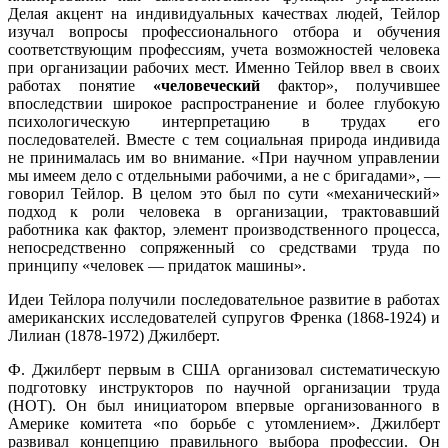
Делая акцент на индивидуальных качествах людей, Тейлор
изучал вопросы профессионального отбора и обучения
соответствующим профессиям, учета возможностей человека
при организации рабочих мест. Именно Тейлор ввел в своих
работах понятие
«человеческий
фактор», получившее
впоследствии широкое распространение и более глубокую
психологическую интерпретацию в трудах его
последователей. Вместе с тем социальная природа индивида
не принималась им во внимание. «При научном управлении
мы имеем дело с отдельными рабочими, а не с бригадами», —
говорил Тейлор. В целом это был по сути «механический»
подход к роли человека в организации, трактовавший
работника как фактор, элемент производственного процесса,
непосредственно сопряженный со средствами труда по
принципу «человек — придаток машины».
Идеи Тейлора получили последовательное развитие в работах
американских исследователей супругов Френка (1868-1924) и
Лилиан (1878-1972) Джилберт.
Ф. Джилберт первым в США организовал систематическую
подготовку инструкторов по научной организации труда
(НОТ). Он был инициатором впервые организованного в
Америке комитета «по борьбе с утомлением». Джилберт
развивал концепцию правильного выбора профессии. Он