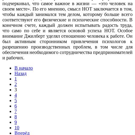
подчеркивал, что самое важное в жизни — «это человек на
своем месте». По его мнению, смысл НОТ заключается в том,
чтобы каждый занимался тем делом, которому больше всего
соответствуют его физические и психические способности. В
конечном счете, каждый должен испытывать радость труда,
что само по себе и является основой успеха НОТ. Особое
внимание Джилберт уделял отношению человека к работе. Он
был активным сторонником привлечения психологов к
разрешению производственных проблем, в том числе для
обеспечения необходимого сотрудничества предпринимателей
и рабочих.
В начало
Назад
1
2
3
4
5
6
7
8
9
10
Вперёд