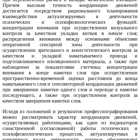
Причем высокая точность координации дви­жений
достигается посредством рационального плани­рования
взаимодействия актуализируемых в деятель­ности
психических и психофизиологических функций:
концентрации внимания при осуществлении визуального
контроля за качеством укладки витков в на­чале слоя;
распределения внимания между основны­ми объектами
оперативной сенсорной зоны деятель­ности при
осуществлении зрительного и кинестетичес­кого контроля за
качеством и укладкой наматываемого провода и
подготавливаемого изоляционного материала, а также при
наблюдении за показателя­ми счетчика; концентрации
внимания в конце намот­ки слоя при осуществлении
пространственно-времен­ной оценки расстояния до конца
наматываемого слоя и сенсомоторной координации движений
при заверше­нии намотки одного слоя и переходе к намотке
по­следующего, а также при осуществлении контроля за
качеством завершения намотки слоя.
Исходя из положений и результатов профессиографирования
можно рассмат­ривать характер координации движений,
осуществ­ляемых работницами, как один из индикаторов
сонастроенной (согласованной) работы психических и
психофизиологических процессов, актуализируемых в
конкретных видах деятельности, которые обеспечива­ют