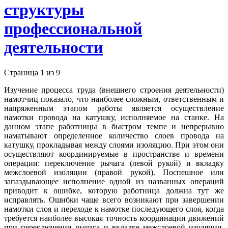
структуры
профессиональной
деятельности
Страница 1 из 9
Изучение процесса труда (внешнего строения дея­тельности)
намотчиц показало, что наиболее слож­ным, ответственным и
напряженным этапом работы является осуществление
намотки провода на катуш­ку, исполняемое на станке. На
данном этапе работ­ницы в быстром темпе и непрерывно
наматывают оп­ределенное количество слоев провода на
катушку, прокладывая между слоями изоляцию. При этом они
осуществляют координируемые в пространстве и вре­мени
операции: переключение рычага (левой рукой) и вкладку
межслоевой изоляции (правой рукой). Поспешное или
запаздывающее исполнение одной из названных операций
приводит к ошибке, которую работница должна тут же
исправлять. Ошибки чаще всего возникают при завершении
намотки слоя и пе­реходе к намотке последующего слоя, когда
требует­ся наиболее высокая точность координации движений
при переключении рычага и вкладке межслоевой изоляции.