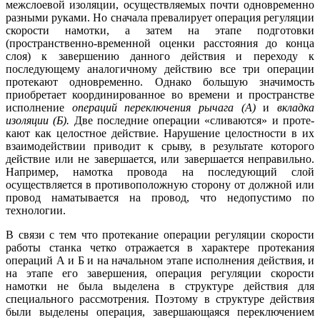
межслоевой изоляции, осуществляемых почти одновременно
разными руками. Но сначала превалирует операция регуляции
скорости намотки, а затем на этапе подготовки
(пространственно-временной оценки расстояния до конца
слоя) к завершению данного действия и переходу к
последующему аналогичному действию все три операции
протекают одновременно. Однако большую значимость
приобретает координи­рованное во времени и пространстве
исполнение
опе­
раций переключения рычага (А)
и
вкладка
изоляции
(Б).
Две последние операции «сливаются» и проте­
кают как целостное действие. Нарушение целостности в их
взаимодействии приводит к срыву, в результате которого
действие или не завершается, или за­вершается неправильно.
Например, намотка провода на последующий слой
осуществляется в противопо­ложную сторону от должной или
провод наматывает­ся на провод, что недопустимо по
технологии.
В связи с тем что протекание операции регуляции скорости
работы станка четко отражается в характе­ре протекания
операций А и Б и на начальном этапе исполнения действия, и
на этапе его завершения, опе­рация регуляции скорости
намотки не была выделена в структуре действия для
специального рассмотре­ния. Поэтому в структуре действия
были выделены операция, завершающаяся переключением