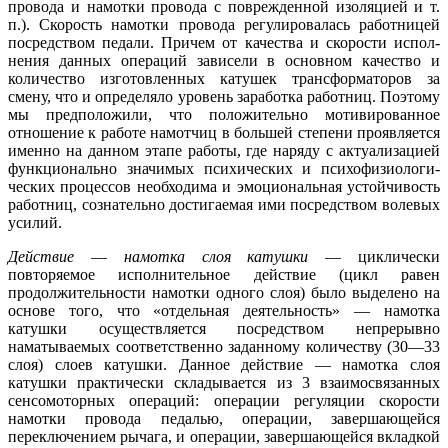
провода и намотки провода с поврежденной изоляцией и т.
п.). Скорость намотки провода регулировалась работницей
посред­ством педали. Причем от качества и скорости испол­
нения данных операций зависели в основном качест­во и
количество изготовленных катушек трансформаторов за
смену, что и определяло уровень заработка работниц. Поэтому
мы предположили, что положи­тельно мотивированное
отношение к работе намот­чиц в большей степени проявляется
именно на дан­ном этапе работы, где наряду с актуализацией
функционально значимых психических и психофизиологи­
ческих процессов необходима и эмоциональная устойчивость
работниц, сознательно достигаемая ими по­средством волевых
усилий.
Действие
—
намотка слоя катушки
— цикличе­ски
повторяемое исполнительное действие (цикл ра­вен
продолжительности намотки одного слоя) было выделено на
основе того, что «отдельная деятель­ность» — намотка
катушки осуществляется посредст­вом непрерывно
наматываемых соответственно задан­ному количеству (30—33
слоя) слоев катушки. Дан­ное действие — намотка слоя
катушки практически складывается из 3 взаимосвязанных
сенсомоторных операций: операции регуляции скорости
намотки про­вода педалью, операции, завершающейся
переключе­нием рычага, и операции, завершающейся вкладкой