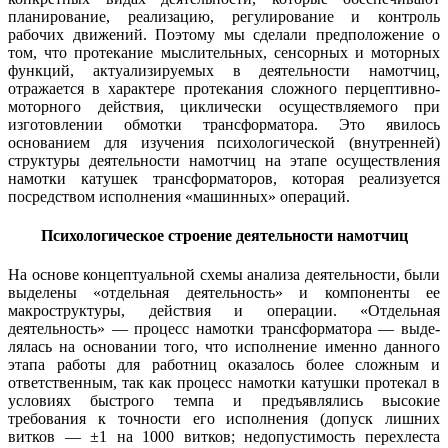
планирование, реализацию, регулирование и конт­роль
рабочих движений. Поэтому мы сделали пред­положение о
том, что протекание мыслительных, сен­сорных и моторных
функций, актуализируемых в дея­тельности намотчиц,
отражается в характере протека­ния сложного перцептивно-
моторного действия, цик­лически осуществляемого при
изготовлении обмотки трансформатора. Это явилось
основанием для изучения психологической (внутренней)
структуры дея­тельности намотчиц на этапе осуществления
намот­ки катушек трансформаторов, которая реализуется
посредством исполнения «машинных» операций.
Психологическое строение деятельности намотчиц
На основе концептуальной схемы анализа деятель­ности, были
выделены «отдельная деятельность» и компоненты ее
макрострук­туры, действия и операции. «Отдельная
деятельность» — процесс намотки трансформатора — выде­
лялась на основании того, что исполнение именно данного
этапа работы для работниц оказалось более сложным и
ответственным, так как процесс намотки катушки протекал в
условиях быстрого темпа и предъявлялись высокие
требования к точности его ис­полнения (допуск лишних
витков — ±1 на 1000 вит­ков; недопустимость перехлеста