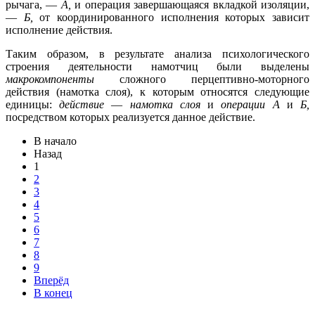
рычага, —
А,
и операция завершающаяся вкладкой изоляции,
—
Б,
от координированного исполнения которых зави­сит
исполнение действия.
Таким образом, в результате анализа психологиче­ского
строения деятельности намотчиц были выделе­ны
макрокомпоненты
сложного перцептивно-моторно­го
действия (намотка слоя), к которым относятся сле­дующие
единицы:
действие
—
намотка слоя
и
опера­ции А
и
Б,
посредством которых реализуется данное действие.
В начало
Назад
1
2
3
4
5
6
7
8
9
Вперёд
В конец